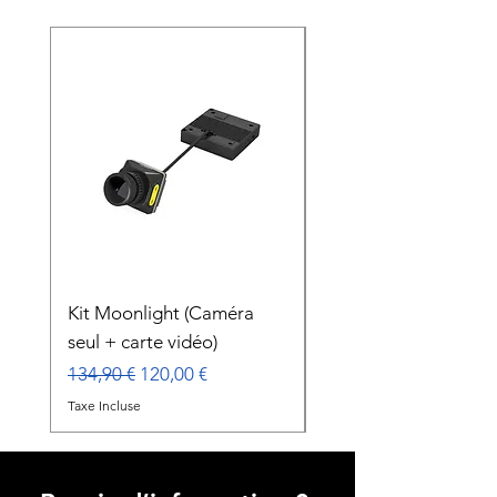
Nouveauté
Kit Moonlight (Caméra
Gimbal Caddx GM3
seul + carte vidéo)
Prix
179,00 €
Prix original
Prix promotionnel
134,90 €
120,00 €
Taxe Incluse
Taxe Incluse