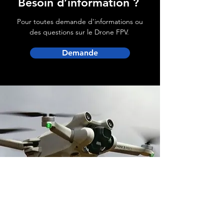
Besoin d’information ?
Pour toutes demande d'informations ou
des questions sur le Drone FPV.
Demande
Adresse boutique