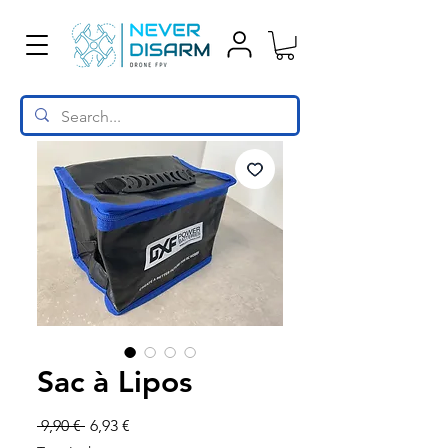
Sac à Lipos
Prix
Prix
 9,90 € 
6,93 €
original
promotionnel