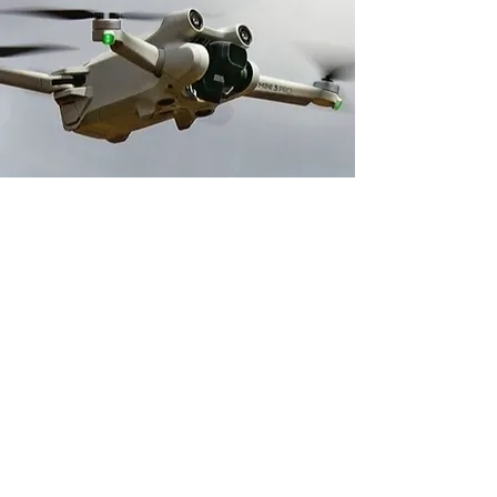
Adresse boutique
14 avenue du 1er Mai
91120 Palaiseau, France
contact@neverdisarm.fr
06 95 11 93 64
Venir chez NEVER DISARM
Politique