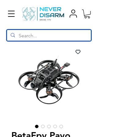
BetaFpv Pavo