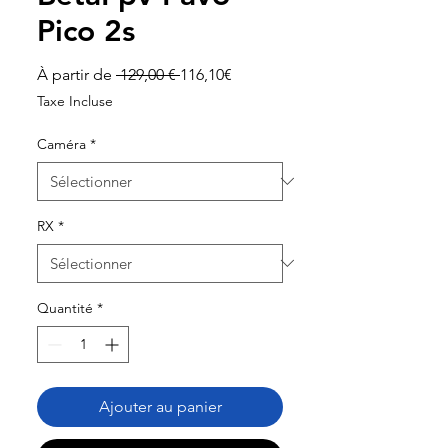
Pico 2s
Prix
Prix
À partir de
 129,00 € 
116,10€
original
promotionnel
Taxe Incluse
Caméra
*
RX
*
Quantité
*
Ajouter au panier