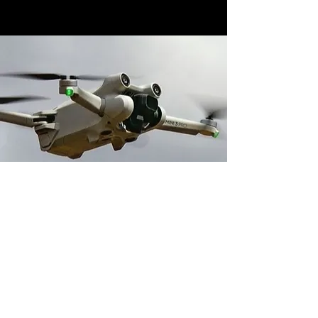
Adresse boutique
14 avenue du 1er Mai
91120 Palaiseau, France
contact@neverdisarm.fr
06 95 11 93 64