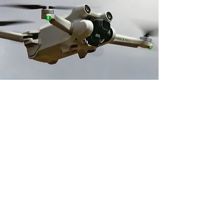
Adresse boutique
14 avenue du 1er Mai
91120 Palaiseau, France
contact@neverdisarm.fr
06 95 11 93 64
Venir chez NEVER DISARM
Politique