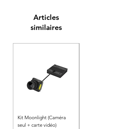
Articles
similaires
Nouveauté
Kit Moonlight (Caméra
Gimbal Caddx GM3
seul + carte vidéo)
Prix
179,00 €