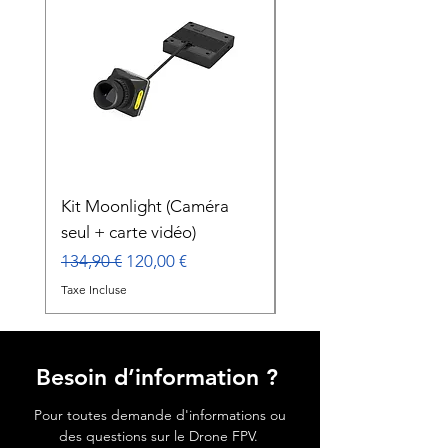
Kit Moonlight (Caméra
Gimbal Caddx GM3
seul + carte vidéo)
Prix
179,00 €
Prix original
Prix promotionnel
134,90 €
120,00 €
Taxe Incluse
Taxe Incluse
Besoin d’information ?
Pour toutes demande d'informations ou
des questions sur le Drone FPV.