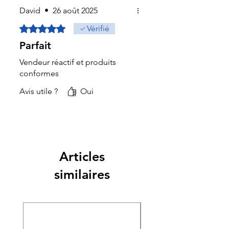
David
•
26 août 2025
Noté 5 sur 5.
Vérifié
Parfait
Vendeur réactif et produits
conformes
Avis utile ?
Oui
Articles
similaires
Nouveauté