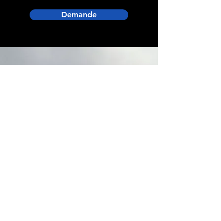
Demande
Adresse boutique
14 avenue du 1er Mai
91120 Palaiseau, France