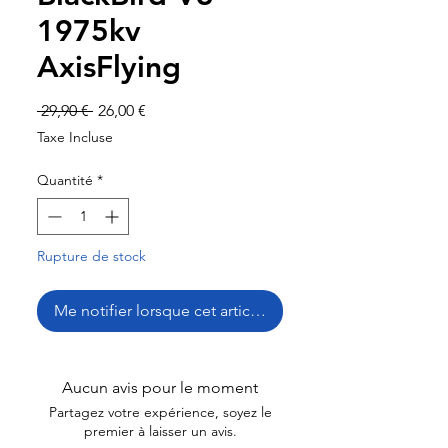
1975kv
AxisFlying
Prix
Prix
 29,90 € 
26,00 €
original
promotionnel
Taxe Incluse
Quantité
*
Rupture de stock
Me notifier lorsque cet article est disponible
Aucun avis pour le moment
Partagez votre expérience, soyez le
premier à laisser un avis.