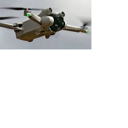
Adresse boutique
14 avenue du 1er Mai
91120 Palaiseau, France
contact@neverdisarm.fr
06 95 11 93 64
Venir chez NEVER DISARM
Politique