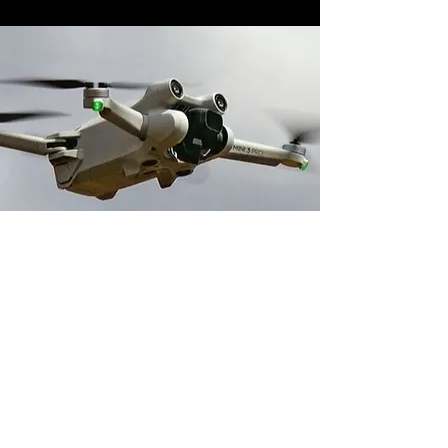
Adresse boutique
14 avenue du 1er Mai
91120 Palaiseau, France
contact@neverdisarm.fr
06 95 11 93 64
Venir chez NEVER DISARM