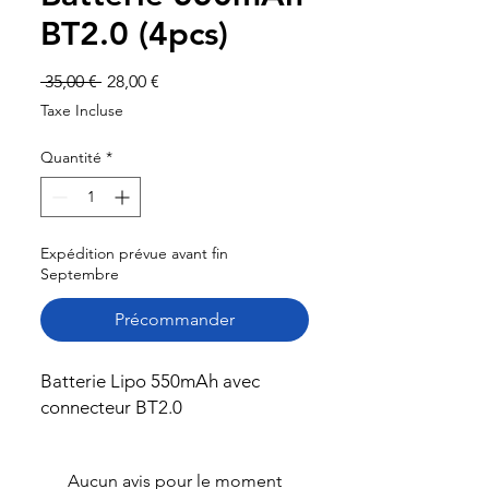
BT2.0 (4pcs)
Prix
Prix
 35,00 € 
28,00 €
original
promotionnel
Taxe Incluse
Quantité
*
Expédition prévue avant fin
Septembre
Précommander
Batterie Lipo 550mAh avec
connecteur BT2.0
Aucun avis pour le moment