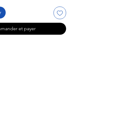
r
mander et payer