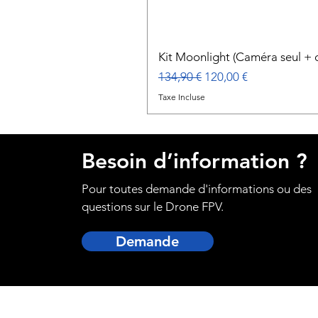
Kit Moonlight (Caméra seul + c
Prix original
Prix promotionnel
134,90 €
120,00 €
Taxe Incluse
Besoin d’information ?
Pour toutes demande d'informations ou des
questions sur le Drone FPV.
Demande