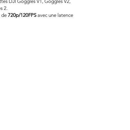
ettes DJI Goggles V1, Goggles V2,
s 2.
t de
720p/120FPS
avec une latence
 27 g
ns :
13 mm
x20 mm
20 mm