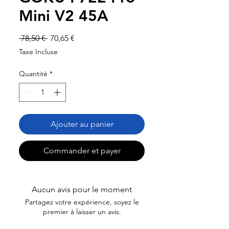
Mini V2 45A
Prix
Prix
 78,50 € 
70,65 €
original
promotionnel
Taxe Incluse
Quantité
*
Ajouter au panier
Commander et payer
Aucun avis pour le moment
Partagez votre expérience, soyez le
premier à laisser un avis.