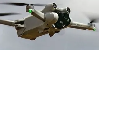
Adresse boutique
14 avenue du 1er Mai
91120 Palaiseau, France
contact@neverdisarm.fr
06 95 11 93 64
Venir chez NEVER DISARM
Politique