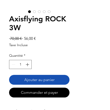
Axisflying ROCK
3W
Prix
Prix
 70,00 € 
56,00 €
original
promotionnel
Taxe Incluse
Quantité
*
Ajouter au panier
Commander et payer