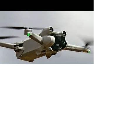
Adresse boutique
14 avenue du 1er Mai
91120 Palaiseau, France
contact@neverdisarm.fr
06 95 11 93 64