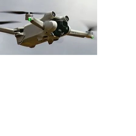
Adresse boutique
14 avenue du 1er Mai
91120 Palaiseau, France
contact@neverdisarm.fr
06 95 11 93 64
Venir chez NEVER DISARM