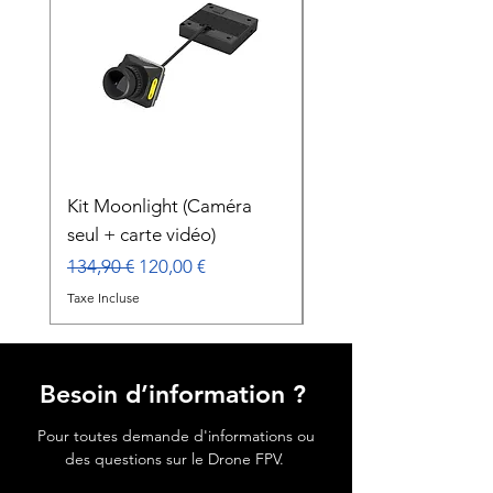
Kit Moonlight (Caméra
Gimbal Caddx GM3
seul + carte vidéo)
Prix
179,00 €
Prix original
Prix promotionnel
134,90 €
120,00 €
Taxe Incluse
Taxe Incluse
Besoin d’information ?
Pour toutes demande d'informations ou
des questions sur le Drone FPV.