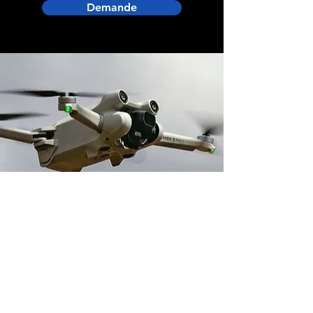
Demande
Adresse boutique
14 avenue du 1er Mai
91120 Palaiseau, France
contact@neverdisarm.fr