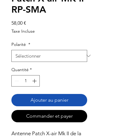
RP-SMA
Prix
58,00 €
Taxe Incluse
Polarité
*
Quantité
*
Ajouter au panier
Commander et payer
Antenne Patch X-air Mk II de la