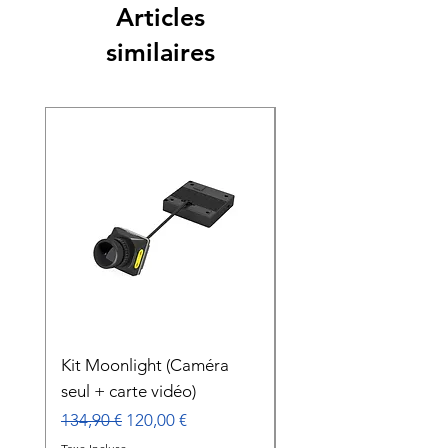
Articles
similaires
Nouveauté
Kit Moonlight (Caméra
Gimbal Caddx GM3
seul + carte vidéo)
Prix
179,00 €
Prix original
Prix promotionnel
134,90 €
120,00 €
Taxe Incluse