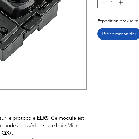
Expédition prévue m
Précommander
sur le protocole
ELRS
. Ce module est
mmandes possédants une baie Micro
t QX7
.