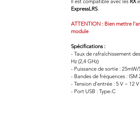
Il est compatible avec les
RX
e
ExpressLRS
.
ATTENTION : Bien mettre l'an
module
Spécifications :
- Taux de rafraîchissement de
Hz (2,4 GHz)
- Puissance de sortie : 2
- Bandes de fréquences : ISM
- Tension d'entrée : 5 V ~ 12 V
- Port USB : Type-C