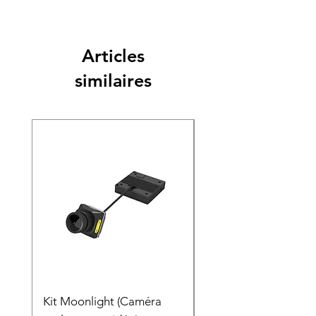
Articles
similaires
Nouveauté
Kit Moonlight (Caméra
Gimbal Caddx GM3