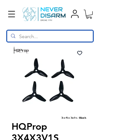
HQProp
3X4X3V1S