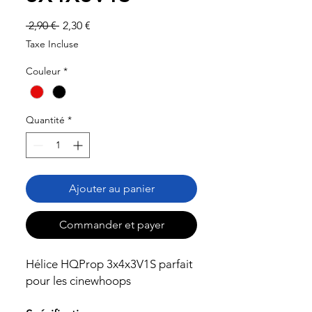
Prix
Prix
 2,90 € 
2,30 €
original
promotionnel
Taxe Incluse
Couleur
*
Quantité
*
Ajouter au panier
Commander et payer
Hélice HQProp 3x4x3V1S parfait
pour les cinewhoops