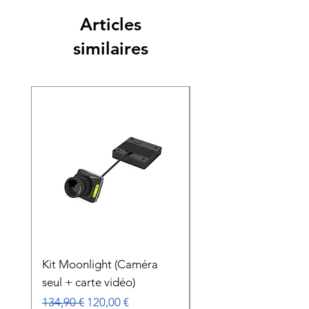
Articles
similaires
Nouveauté
Kit Moonlight (Caméra
Gimbal Caddx GM3
seul + carte vidéo)
Prix
179,00 €
Prix original
Prix promotionnel
134,90 €
120,00 €
Taxe Incluse