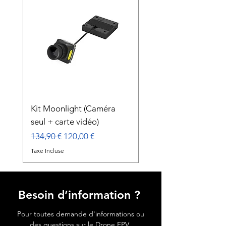
Kit Moonlight (Caméra
Gimbal Caddx GM3
seul + carte vidéo)
Prix
179,00 €
Prix original
Prix promotionnel
134,90 €
120,00 €
Taxe Incluse
Taxe Incluse
Besoin d’information ?
Pour toutes demande d'informations ou
des questions sur le Drone FPV.