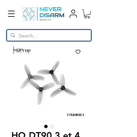
HQ DT90 3 et 4