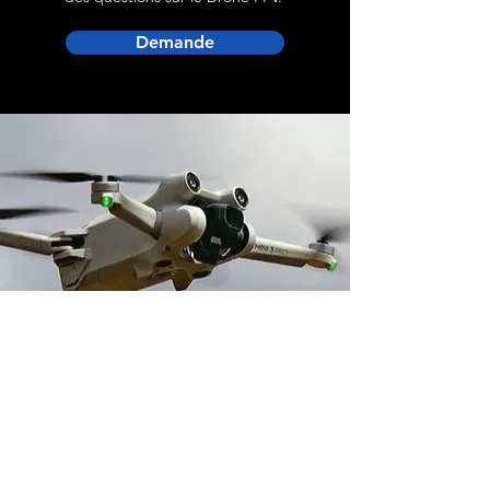
Demande
Adresse boutique
14 avenue du 1er Mai
91120 Palaiseau, France