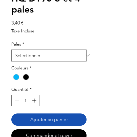
pales
Prix
3,40 €
Taxe Incluse
Pales
*
Couleurs
*
Quantité
*
Ajouter au panier
Commander et payer