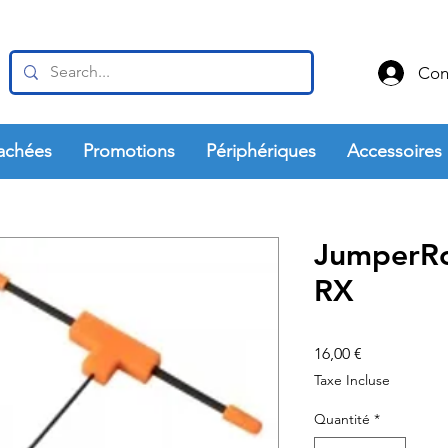
Con
achées
Promotions
Périphériques
Accessoires
JumperRc
RX
Prix
16,00 €
Taxe Incluse
Quantité
*