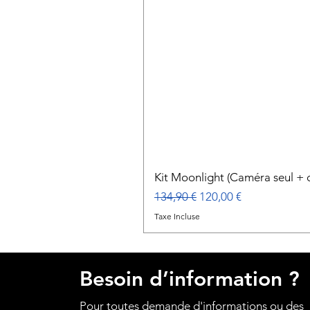
Kit Moonlight (Caméra seul + c
Prix original
Prix promotionnel
134,90 €
120,00 €
Taxe Incluse
Besoin d’information ?
Pour toutes demande d'informations ou des