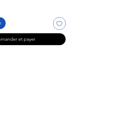
r
mander et payer