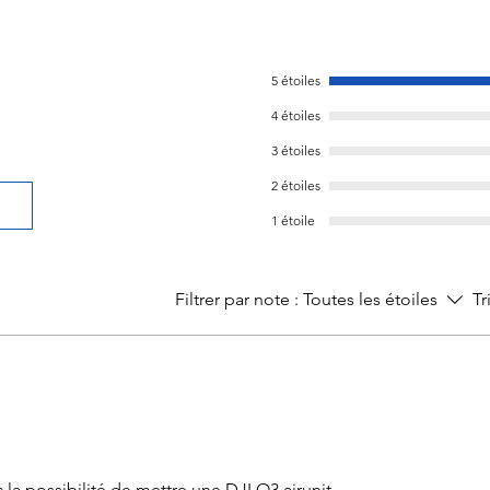
5 étoiles
4 étoiles
3 étoiles
2 étoiles
1 étoile
Filtrer par note :
Toutes les étoiles
Tr
 la possibilité de mettre une DJI O3 airunit,