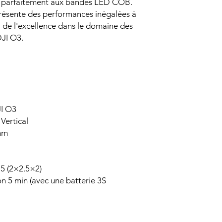
pte parfaitement aux bandes LED COB.
présente des performances inégalées à
r, de l'excellence dans le domaine des
JI O3.
JI O3
 Vertical
 mm
15 (2×2.5×2)
on 5 min (avec une batterie 3S