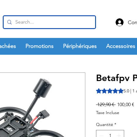
Con
achées
Promotions
Périphériques
Accessoires
Betafpv 
La note est de 5.0 
5.0 | 1 
Prix
P
 129,90 € 
100,00 €
original
p
Taxe Incluse
Quantité
*