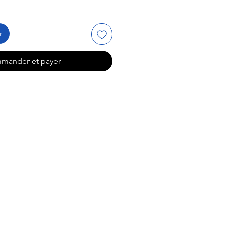
r
mander et payer