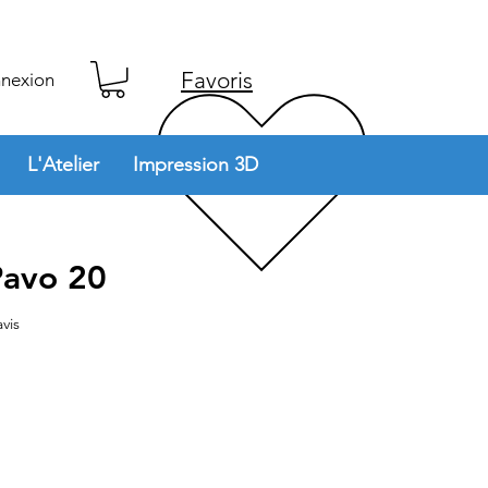
Favoris
nexion
L'Atelier
Impression 3D
Pavo 20
sur cinq étoiles selon 1 avis
avis
rix
romotionnel