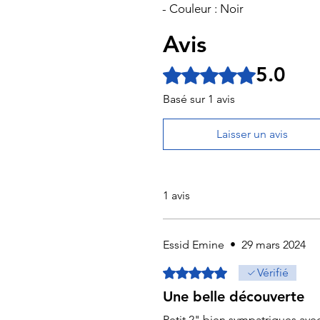
- Couleur : Noir
Avis
5.0
Noté 5 sur 5.
Basé sur 1 avis
Laisser un avis
1 avis
Essid Emine
•
29 mars 2024
Noté 5 sur 5.
Vérifié
Une belle découverte
Petit 2" bien sympatriques avec