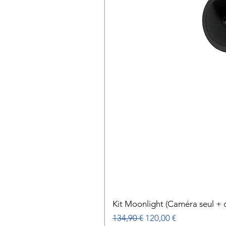
Kit Moonlight (Caméra seul + c
Prix original
Prix promotionnel
134,90 €
120,00 €